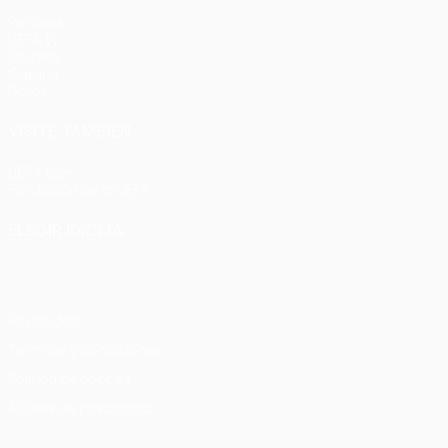
Partidos
UEFA.tv
Sorteos
Gaming
Datos
VISITE TAMBIÉN
UEFA.com
Fundación de la UEFA
ELEGIR IDIOMA
Español
English
Français
Deutsch
Русский
Español
Italia
Privacidad
Términos y condiciones
Política de cookies
Ajustes de privacidad