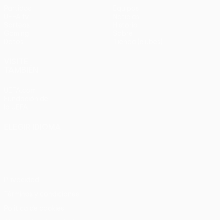
Partidos
Equipos
UEFA.tv
Noticias
Sorteos
Historia
Gaming
Sobre
Datos
Tienda (clubes)
VISITE
TAMBIÉN
UEFA.com
Fundación de
la UEFA
ELEGIR IDIOMA
Español
English
Français
Deutsch
Русский
Español
Italiano
Português
Privacidad
Términos y condiciones
Política de cookies