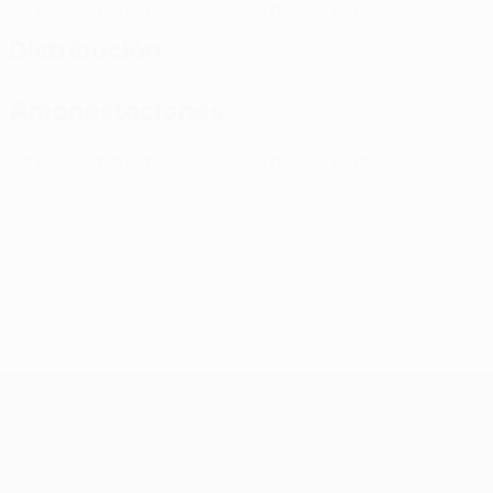
Tarjetas amarillas
Tarjetas rojas
Distribución
Amonestaciones
0
0
Tarjetas amarillas
Tarjetas rojas
UEFA Conference League