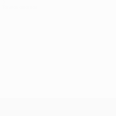
0
Tarjetas amarillas
UEFA Conference League