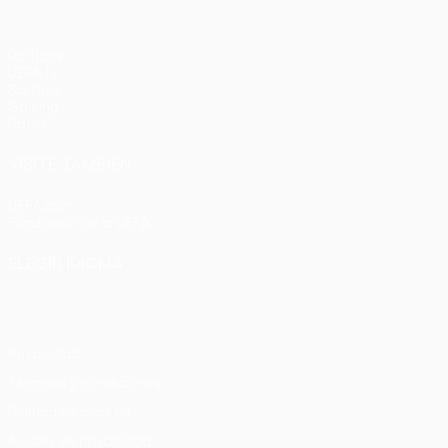
Partidos
UEFA.tv
Sorteos
Gaming
Datos
VISITE TAMBIÉN
UEFA.com
Fundación de la UEFA
ELEGIR IDIOMA
Español
English
Français
Deutsch
Русский
Español
Italia
Privacidad
Términos y condiciones
Política de cookies
Ajustes de privacidad