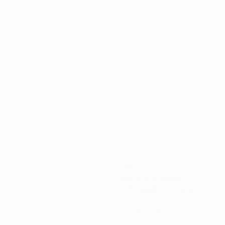
e clasificación
263
Minutos jugados
87,67 media por partido
0
Asistencias