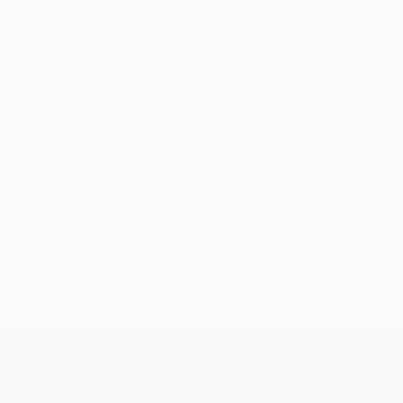
Tarjetas rojas
UEFA Conference League