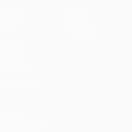
Partidos
Equipos
UEFA.tv
Noticias
Sorteos
Historia
Gaming
Sobre
Datos
Tienda (clubes)
VISITE
TAMBIÉN
UEFA.com
Fundación de
la UEFA
ELEGIR IDIOMA
Español
English
Français
Deutsch
Русский
Español
Italiano
Português
Privacidad
Términos y condiciones
Política de cookies