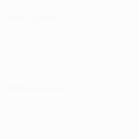
29/8/2001 (24)
Próximo partido
Todos los partidos
UEFA Conference League
jue 6 ago 2026
· Tercera fase
de clasificación
Estadísticas clave
Ver todas las estadísticas
3
186
Partidos disputados
Minutos jugados
62 media por partido
0
1
Goles
Tarjetas amarillas
0,34 media por partido
0