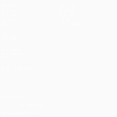
Partidos
Equipos
UEFA.tv
Noticias
Sorteos
Historia
Gaming
Sobre
Datos
Tienda (clubes)
VISITE
TAMBIÉN
UEFA.com
Fundación de
la UEFA
ELEGIR IDIOMA
Español
English
Français
Deutsch
Русский
Español
Italiano
Português
Privacidad
Términos y condiciones
Política de cookies