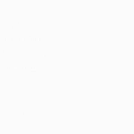
Partidos
UEFA.tv
Sorteos
Gaming
Datos
VISITE TAMBIÉN
UEFA.com
Fundación de la UEFA
ELEGIR IDIOMA
Español
English
Français
Deutsch
Русский
Español
Italia
Privacidad
Términos y condiciones
Política de cookies
Ajustes de privacidad