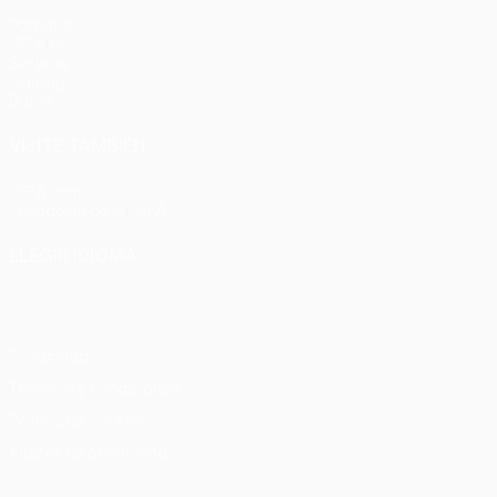
Partidos
UEFA.tv
Sorteos
Gaming
Datos
VISITE TAMBIÉN
UEFA.com
Fundación de la UEFA
ELEGIR IDIOMA
Español
English
Français
Deutsch
Русский
Español
Italia
Privacidad
Términos y condiciones
Política de cookies
Ajustes de privacidad