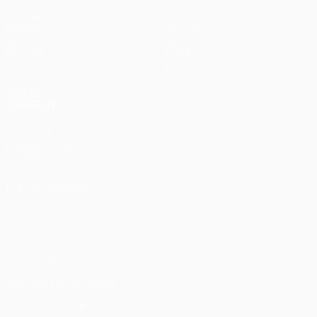
Partidos
Equipos
UEFA.tv
Noticias
Sorteos
Historia
Gaming
Sobre
Datos
Tienda (clubes)
VISITE
TAMBIÉN
UEFA.com
Fundación de
la UEFA
ELEGIR IDIOMA
Español
English
Français
Deutsch
Русский
Español
Italiano
Português
Privacidad
Términos y condiciones
Política de cookies