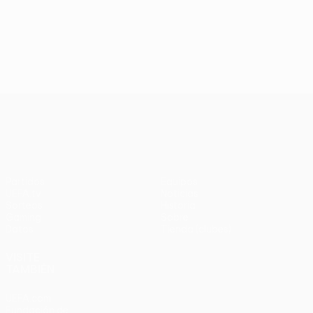
UEFA Conference League
Partidos
Equipos
UEFA.tv
Noticias
Sorteos
Historia
Gaming
Sobre
Datos
Tienda (clubes)
VISITE
TAMBIÉN
UEFA.com
Fundación de