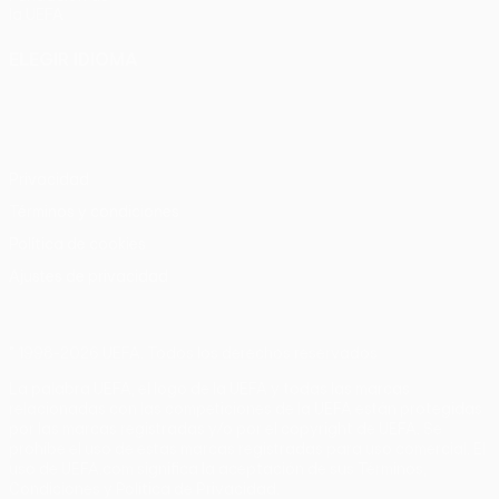
la UEFA
ELEGIR IDIOMA
Español
English
Français
Deutsch
Русский
Español
Italiano
Português
Privacidad
Términos y condiciones
Política de cookies
Ajustes de privacidad
© 1998-2026 UEFA. Todos los derechos reservados
La palabra UEFA, el logo de la UEFA y todas las marcas
relacionadas con las competiciones de la UEFA están protegidas
por las marcas registradas y/o por el copyright de UEFA. Se
prohíbe el uso de estas marcas registradas para uso comercial. El
uso de UEFA.com significa la aceptación de sus Términos,
Condiciones y Política de Privacidad.