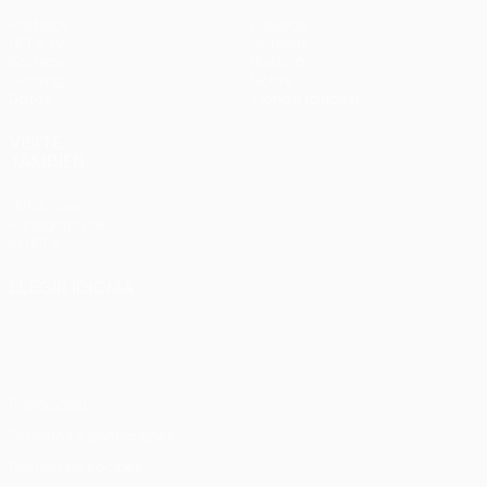
Partidos
Equipos
UEFA.tv
Noticias
Sorteos
Historia
Gaming
Sobre
Datos
Tienda (clubes)
VISITE
TAMBIÉN
UEFA.com
Fundación de
la UEFA
ELEGIR IDIOMA
Español
English
Français
Deutsch
Русский
Español
Italiano
Português
Privacidad
Términos y condiciones
Política de cookies