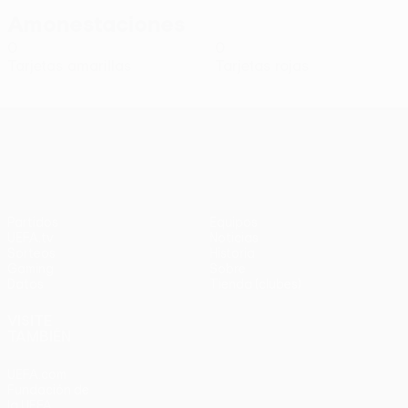
Amonestaciones
0
0
Tarjetas amarillas
Tarjetas rojas
UEFA Conference League
Partidos
Equipos
UEFA.tv
Noticias
Sorteos
Historia
Gaming
Sobre
Datos
Tienda (clubes)
VISITE
TAMBIÉN
UEFA.com
Fundación de
la UEFA