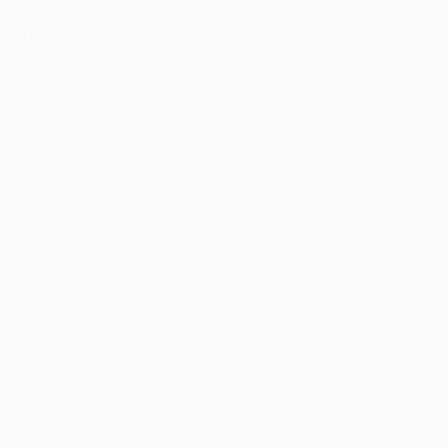
ELEGIR IDIOMA
Español
English
Français
Deutsch
Русский
Español
Italiano
Português
Privacidad
Términos y condiciones
Política de cookies
Ajustes de privacidad
© 1998-2026 UEFA. Todos los derechos reservados
La palabra UEFA, el logo de la UEFA y todas las marcas
relacionadas con las competiciones de la UEFA están protegidas
por las marcas registradas y/o por el copyright de UEFA. Se
prohíbe el uso de estas marcas registradas para uso comercial. El
uso de UEFA.com significa la aceptación de sus Términos,
Condiciones y Política de Privacidad.