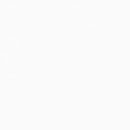
Partidos
Equipos
UEFA.tv
Noticias
Sorteos
Historia
Gaming
Sobre
Datos
Tienda (clubes)
VISITE
TAMBIÉN
UEFA.com
Fundación de
la UEFA
ELEGIR IDIOMA
Español
English
Français
Deutsch
Русский
Español
Italiano
Português
Privacidad
Términos y condiciones
Política de cookies