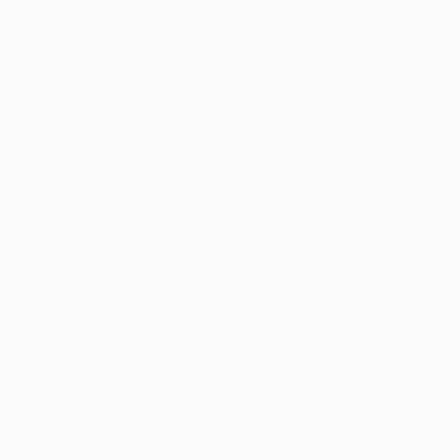
Partidos
Equipos
UEFA.tv
Noticias
Sorteos
Historia
Gaming
Sobre
Datos
Tienda (clubes)
VISITE
TAMBIÉN
UEFA.com
Fundación de
la UEFA
ELEGIR IDIOMA
Español
English
Français
Deutsch
Русский
Español
Italiano
Português
Privacidad
Términos y condiciones
Política de cookies