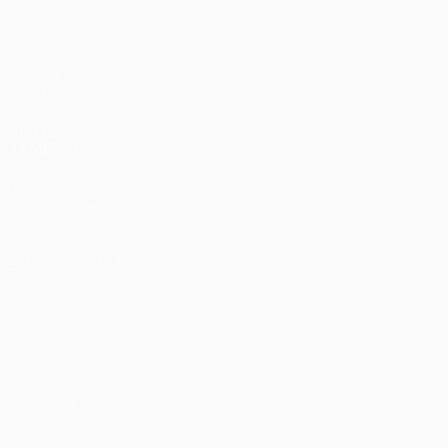
Partidos
Equipos
UEFA.tv
Noticias
Sorteos
Historia
Gaming
Sobre
Datos
Tienda (clubes)
VISITE
TAMBIÉN
UEFA.com
Fundación de
la UEFA
ELEGIR IDIOMA
Español
English
Français
Deutsch
Русский
Español
Italiano
Português
Privacidad
Términos y condiciones
Política de cookies