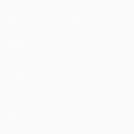
Partidos
Equipos
UEFA.tv
Noticias
Sorteos
Historia
Gaming
Sobre
Datos
Tienda (clubes)
VISITE
TAMBIÉN
UEFA.com
Fundación de
la UEFA
ELEGIR IDIOMA
Español
English
Français
Deutsch
Русский
Español
Italiano
Português
Privacidad
Términos y condiciones
Política de cookies