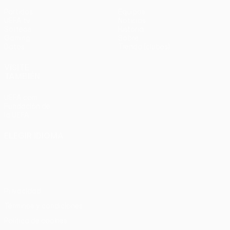
Partidos
Equipos
UEFA.tv
Noticias
Sorteos
Historia
Gaming
Sobre
Datos
Tienda (clubes)
VISITE
TAMBIÉN
UEFA.com
Fundación de
la UEFA
ELEGIR IDIOMA
Español
English
Français
Deutsch
Русский
Español
Italiano
Português
Privacidad
Términos y condiciones
Política de cookies