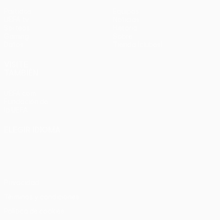
Partidos
Equipos
UEFA.tv
Noticias
Sorteos
Historia
Gaming
Sobre
Datos
Tienda (clubes)
VISITE
TAMBIÉN
UEFA.com
Fundación de
la UEFA
ELEGIR IDIOMA
Español
English
Français
Deutsch
Русский
Español
Italiano
Português
Privacidad
Términos y condiciones
Política de cookies