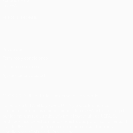
Fundación de
la UEFA
ELEGIR IDIOMA
Español
English
Français
Deutsch
Русский
Español
Italiano
Português
Privacidad
Términos y condiciones
Política de cookies
Ajustes de privacidad
© 1998-2026 UEFA. Todos los derechos reservados
La palabra UEFA, el logo de la UEFA y todas las marcas
relacionadas con las competiciones de la UEFA están protegidas
por las marcas registradas y/o por el copyright de UEFA. Se
prohíbe el uso de estas marcas registradas para uso comercial. El
uso de UEFA.com significa la aceptación de sus Términos,
Condiciones y Política de Privacidad.