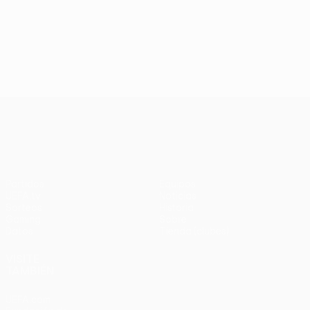
UEFA Conference League
Partidos
Equipos
UEFA.tv
Noticias
Sorteos
Historia
Gaming
Sobre
Datos
Tienda (clubes)
VISITE
TAMBIÉN
UEFA.com