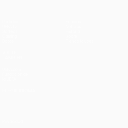
Partidos
Equipos
UEFA.tv
Noticias
Sorteos
Historia
Gaming
Sobre
Datos
Tienda (clubes)
VISITE
TAMBIÉN
UEFA.com
Fundación de
la UEFA
ELEGIR IDIOMA
Español
English
Français
Deutsch
Русский
Español
Italiano
Português
Privacidad