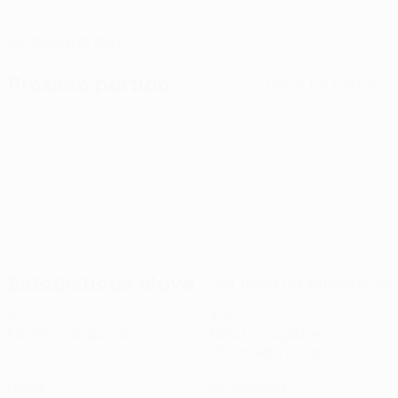
FECHA DE NACIMIENTO
12/12/2003 (22)
Próximo partido
Todos los partidos
UEFA Conference League
jue 13 ago 2026
· Tercera fase
de clasificación
Estadísticas clave
Ver todas las estadísticas
5
436
Partidos disputados
Minutos jugados
87,2 media por partido
1
0
Goles
Asistencias