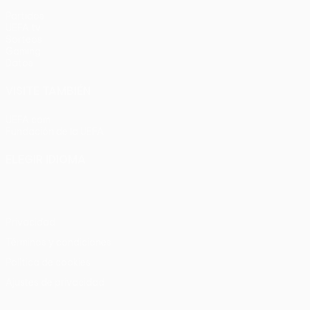
Partidos
UEFA.tv
Sorteos
Gaming
Datos
VISITE TAMBIÉN
UEFA.com
Fundación de la UEFA
ELEGIR IDIOMA
Español
English
Français
Deutsch
Русский
Español
Italia
Privacidad
Términos y condiciones
Política de cookies
Ajustes de privacidad