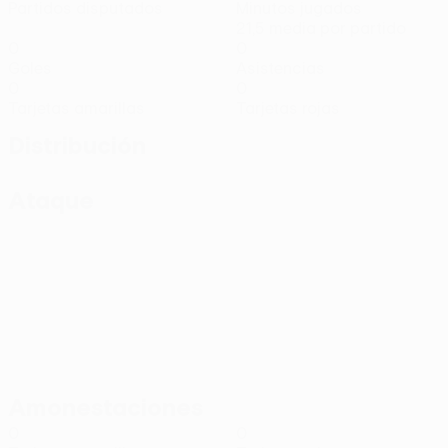
Partidos disputados
Minutos jugados
21,5 media por partido
0
0
Goles
Asistencias
0
0
Tarjetas amarillas
Tarjetas rojas
Distribución
Ataque
Amonestaciones
0
0