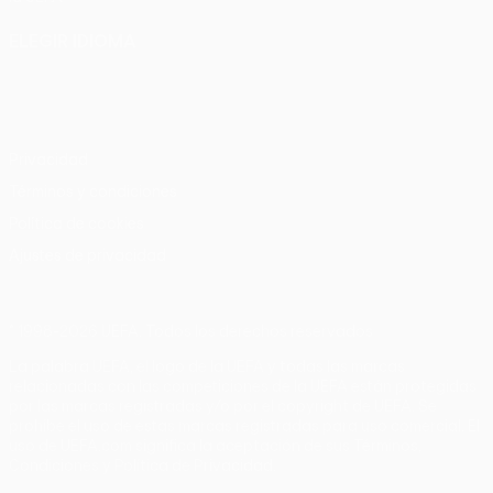
ELEGIR IDIOMA
Español
English
Français
Deutsch
Русский
Español
Italiano
Português
Privacidad
Términos y condiciones
Política de cookies
Ajustes de privacidad
© 1998-2026 UEFA. Todos los derechos reservados
La palabra UEFA, el logo de la UEFA y todas las marcas
relacionadas con las competiciones de la UEFA están protegidas
por las marcas registradas y/o por el copyright de UEFA. Se
prohíbe el uso de estas marcas registradas para uso comercial. El
uso de UEFA.com significa la aceptación de sus Términos,
Condiciones y Política de Privacidad.