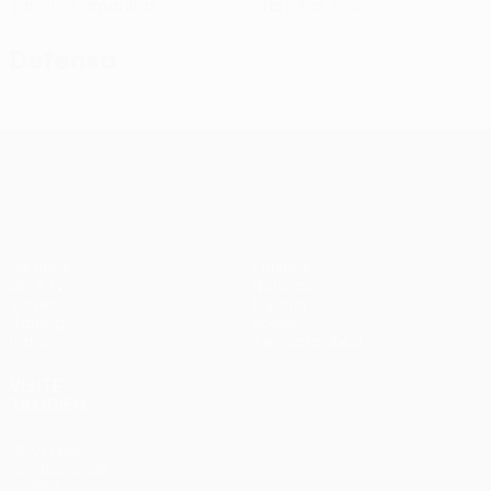
Tarjetas amarillas
Tarjetas rojas
Defensa
UEFA Conference League
Partidos
Equipos
UEFA.tv
Noticias
Sorteos
Historia
Gaming
Sobre
Datos
Tienda (clubes)
VISITE
TAMBIÉN
UEFA.com
Fundación de
la UEFA