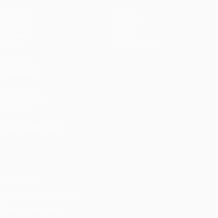
Partidos
Equipos
UEFA.tv
Noticias
Sorteos
Historia
Gaming
Sobre
Datos
Tienda (clubes)
VISITE
TAMBIÉN
UEFA.com
Fundación de
la UEFA
ELEGIR IDIOMA
Español
English
Français
Deutsch
Русский
Español
Italiano
Português
Privacidad
Términos y condiciones
Política de cookies