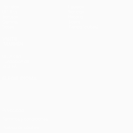
Partidos
Equipos
UEFA.tv
Noticias
Sorteos
Historia
Gaming
Sobre
Datos
Tienda (clubes)
VISITE
TAMBIÉN
UEFA.com
Fundación de
la UEFA
ELEGIR IDIOMA
Español
English
Français
Deutsch
Русский
Español
Italiano
Português
Privacidad
Términos y condiciones
Política de cookies