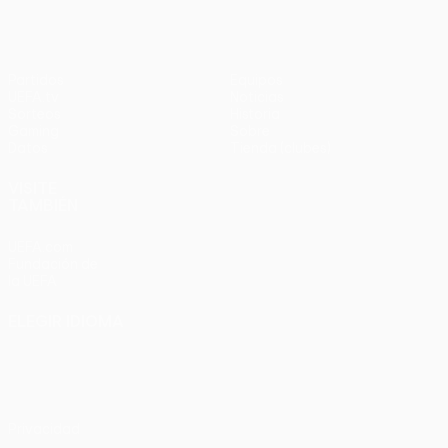
Partidos
Equipos
UEFA.tv
Noticias
Sorteos
Historia
Gaming
Sobre
Datos
Tienda (clubes)
VISITE
TAMBIÉN
UEFA.com
Fundación de
la UEFA
ELEGIR IDIOMA
Español
English
Français
Deutsch
Русский
Español
Italiano
Português
Privacidad