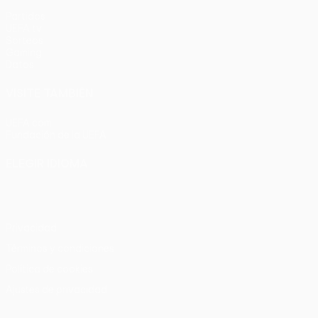
Partidos
UEFA.tv
Sorteos
Gaming
Datos
VISITE TAMBIÉN
UEFA.com
Fundación de la UEFA
ELEGIR IDIOMA
Español
English
Français
Deutsch
Русский
Español
Italia
Privacidad
Términos y condiciones
Política de cookies
Ajustes de privacidad