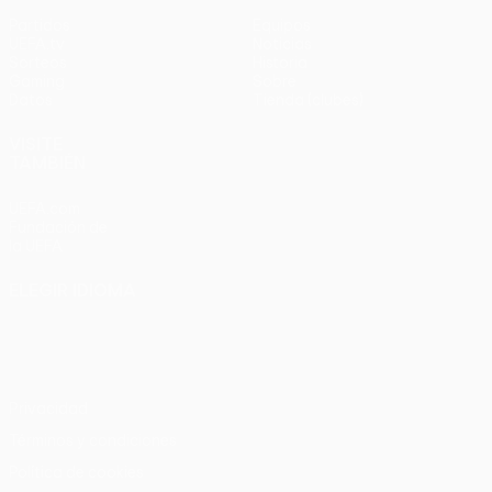
Partidos
Equipos
UEFA.tv
Noticias
Sorteos
Historia
Gaming
Sobre
Datos
Tienda (clubes)
VISITE
TAMBIÉN
UEFA.com
Fundación de
la UEFA
ELEGIR IDIOMA
Español
English
Français
Deutsch
Русский
Español
Italiano
Português
Privacidad
Términos y condiciones
Política de cookies