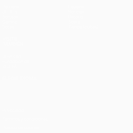
Partidos
Equipos
UEFA.tv
Noticias
Sorteos
Historia
Gaming
Sobre
Datos
Tienda (clubes)
VISITE
TAMBIÉN
UEFA.com
Fundación de
la UEFA
ELEGIR IDIOMA
Español
English
Français
Deutsch
Русский
Español
Italiano
Português
Privacidad
Términos y condiciones
Política de cookies