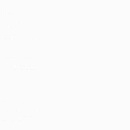
Partidos
UEFA.tv
Sorteos
Gaming
Datos
VISITE TAMBIÉN
UEFA.com
Fundación de la UEFA
ELEGIR IDIOMA
Español
English
Français
Deutsch
Русский
Español
Italia
Privacidad
Términos y condiciones
Política de cookies
Ajustes de privacidad