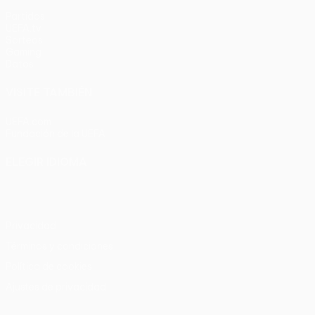
Partidos
UEFA.tv
Sorteos
Gaming
Datos
VISITE TAMBIÉN
UEFA.com
Fundación de la UEFA
ELEGIR IDIOMA
Español
English
Français
Deutsch
Русский
Español
Italia
Privacidad
Términos y condiciones
Política de cookies
Ajustes de privacidad