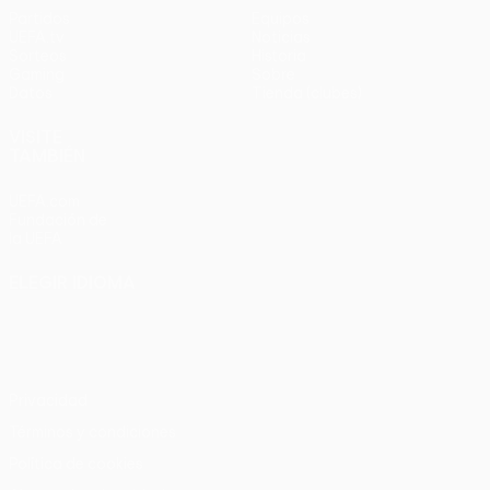
Partidos
Equipos
UEFA.tv
Noticias
Sorteos
Historia
Gaming
Sobre
Datos
Tienda (clubes)
VISITE
TAMBIÉN
UEFA.com
Fundación de
la UEFA
ELEGIR IDIOMA
Español
English
Français
Deutsch
Русский
Español
Italiano
Português
Privacidad
Términos y condiciones
Política de cookies