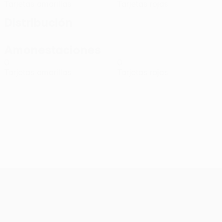
Tarjetas amarillas
Tarjetas rojas
Distribución
Amonestaciones
0
0
Tarjetas amarillas
Tarjetas rojas
UEFA Conference League