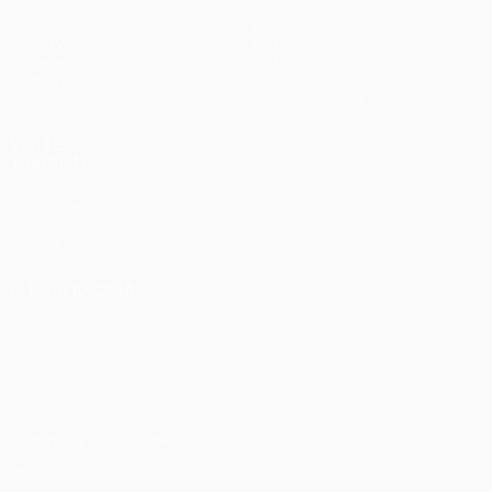
Partidos
Equipos
UEFA.tv
Noticias
Sorteos
Historia
Gaming
Sobre
Datos
Tienda (clubes)
VISITE
TAMBIÉN
UEFA.com
Fundación de
la UEFA
ELEGIR IDIOMA
Español
English
Français
Deutsch
Русский
Español
Italiano
Português
Privacidad
Términos y condiciones
Política de cookies