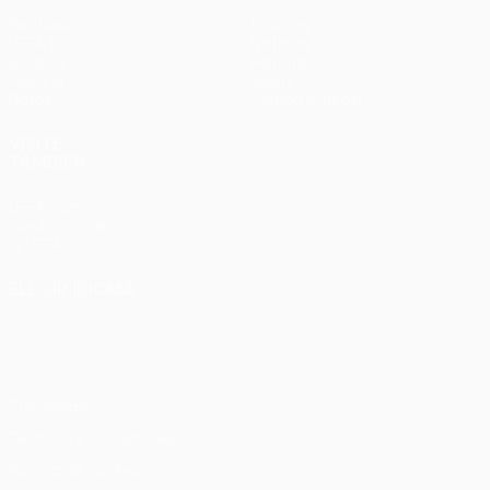
Partidos
Equipos
UEFA.tv
Noticias
Sorteos
Historia
Gaming
Sobre
Datos
Tienda (clubes)
VISITE
TAMBIÉN
UEFA.com
Fundación de
la UEFA
ELEGIR IDIOMA
Español
English
Français
Deutsch
Русский
Español
Italiano
Português
Privacidad
Términos y condiciones
Política de cookies