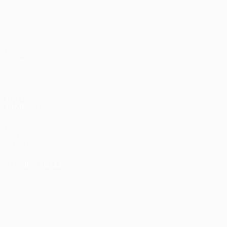
Partidos
Equipos
UEFA.tv
Noticias
Sorteos
Historia
Gaming
Sobre
Datos
Tienda (clubes)
VISITE
TAMBIÉN
UEFA.com
Fundación de
la UEFA
ELEGIR IDIOMA
Español
English
Français
Deutsch
Русский
Español
Italiano
Português
Privacidad