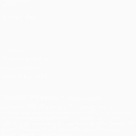
Fundación de
la UEFA
ELEGIR IDIOMA
Español
English
Français
Deutsch
Русский
Español
Italiano
Português
Privacidad
Términos y condiciones
Política de cookies
Ajustes de privacidad
© 1998-2026 UEFA. Todos los derechos reservados
La palabra UEFA, el logo de la UEFA y todas las marcas
relacionadas con las competiciones de la UEFA están protegidas
por las marcas registradas y/o por el copyright de UEFA. Se
prohíbe el uso de estas marcas registradas para uso comercial. El
uso de UEFA.com significa la aceptación de sus Términos,
Condiciones y Política de Privacidad.