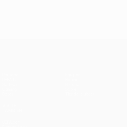
UEFA Conference League
Partidos
Equipos
UEFA.tv
Noticias
Sorteos
Historia
Gaming
Sobre
Datos
Tienda (clubes)
VISITE
TAMBIÉN
UEFA.com