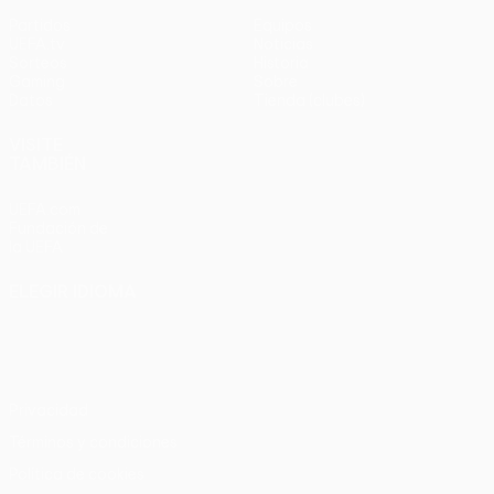
Partidos
Equipos
UEFA.tv
Noticias
Sorteos
Historia
Gaming
Sobre
Datos
Tienda (clubes)
VISITE
TAMBIÉN
UEFA.com
Fundación de
la UEFA
ELEGIR IDIOMA
Español
English
Français
Deutsch
Русский
Español
Italiano
Português
Privacidad
Términos y condiciones
Política de cookies