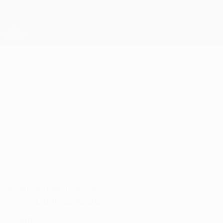
Saltar
al
contenido
UEFA Conference League
principal
Resultados y estadísticas de fútbol en directo
UEFA Conference League
JOÃO
João Pedro Datos 2026/27
PEDRO
Levadia Tallinn
Resumen
Estadísticas
Partidos
Centrocampista
POSICIÓN
Brasil
PAÍS