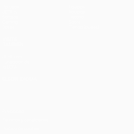
Partidos
Equipos
UEFA.tv
Noticias
Sorteos
Historia
Gaming
Sobre
Datos
Tienda (clubes)
VISITE
TAMBIÉN
UEFA.com
Fundación de
la UEFA
ELEGIR IDIOMA
Español
English
Français
Deutsch
Русский
Español
Italiano
Português
Privacidad
Términos y condiciones
Política de cookies