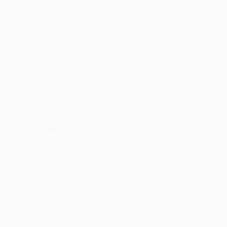
Partidos
Equipos
UEFA.tv
Noticias
Sorteos
Historia
Gaming
Sobre
Datos
Tienda (clubes)
VISITE
TAMBIÉN
UEFA.com
Fundación de
la UEFA
ELEGIR IDIOMA
Español
English
Français
Deutsch
Русский
Español
Italiano
Português
Privacidad
Términos y condiciones
Política de cookies