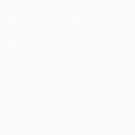
Partidos
Equipos
UEFA.tv
Noticias
Sorteos
Historia
Gaming
Sobre
Datos
Tienda (clubes)
VISITE
TAMBIÉN
UEFA.com
Fundación de
la UEFA
ELEGIR IDIOMA
Español
English
Français
Deutsch
Русский
Español
Italiano
Português
Privacidad
Términos y condiciones
Política de cookies