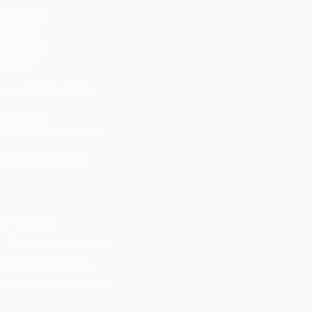
Partidos
UEFA.tv
Sorteos
Gaming
Datos
VISITE TAMBIÉN
UEFA.com
Fundación de la UEFA
ELEGIR IDIOMA
Español
English
Français
Deutsch
Русский
Español
Italia
Privacidad
Términos y condiciones
Política de cookies
Ajustes de privacidad