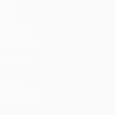
Partidos
UEFA.tv
Sorteos
Gaming
Datos
VISITE TAMBIÉN
UEFA.com
Fundación de la UEFA
ELEGIR IDIOMA
Español
English
Français
Deutsch
Русский
Español
Italia
Privacidad
Términos y condiciones
Política de cookies
Ajustes de privacidad