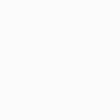
Partidos
UEFA.tv
Sorteos
Gaming
Datos
VISITE TAMBIÉN
UEFA.com
Fundación de la UEFA
ELEGIR IDIOMA
Español
English
Français
Deutsch
Русский
Español
Italia
Privacidad
Términos y condiciones
Política de cookies
Ajustes de privacidad