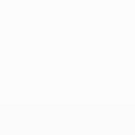
UEFA Conference League
mié 29 jul 2026
· Segunda fase
de clasificación
UEFA Conference League
jue 23 jul 2026
· Segunda fase
de clasificación
UEFA Conference League