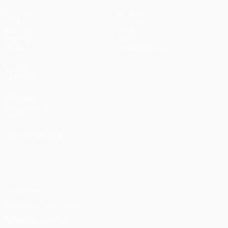
Partidos
Equipos
UEFA.tv
Noticias
Sorteos
Historia
Gaming
Sobre
Datos
Tienda (clubes)
VISITE
TAMBIÉN
UEFA.com
Fundación de
la UEFA
ELEGIR IDIOMA
Español
English
Français
Deutsch
Русский
Español
Italiano
Português
Privacidad
Términos y condiciones
Política de cookies