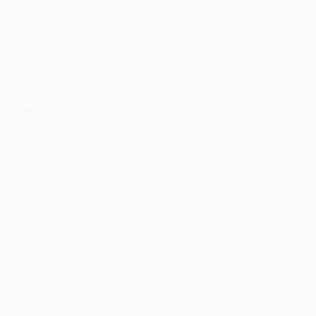
Partidos
Equipos
UEFA.tv
Noticias
Sorteos
Historia
Gaming
Sobre
Datos
Tienda (clubes)
VISITE
TAMBIÉN
UEFA.com
Fundación de
la UEFA
ELEGIR IDIOMA
Español
English
Français
Deutsch
Русский
Español
Italiano
Português
Privacidad
Términos y condiciones
Política de cookies