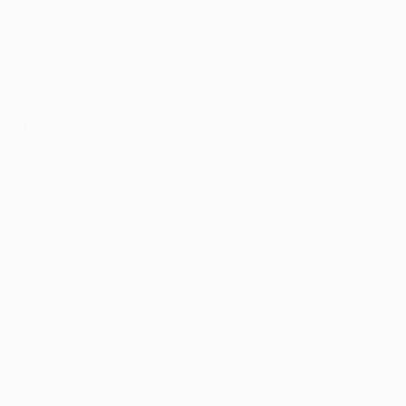
Partidos
Equipos
UEFA.tv
Noticias
Sorteos
Historia
Gaming
Sobre
Datos
Tienda (clubes)
VISITE
TAMBIÉN
UEFA.com
Fundación de
la UEFA
ELEGIR IDIOMA
Español
English
Français
Deutsch
Русский
Español
Italiano
Português
Privacidad
Términos y condiciones
Política de cookies