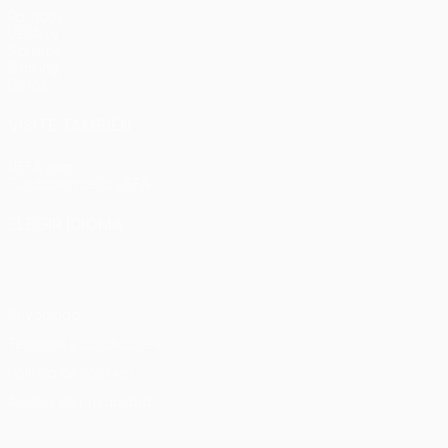
Partidos
UEFA.tv
Sorteos
Gaming
Datos
VISITE TAMBIÉN
UEFA.com
Fundación de la UEFA
ELEGIR IDIOMA
Español
English
Français
Deutsch
Русский
Español
Italia
Privacidad
Términos y condiciones
Política de cookies
Ajustes de privacidad