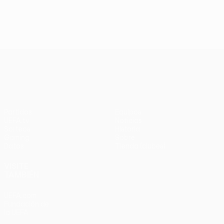
UEFA Conference League
Partidos
Equipos
UEFA.tv
Noticias
Sorteos
Historia
Gaming
Sobre
Datos
Tienda (clubes)
VISITE
TAMBIÉN
UEFA.com
Fundación de
la UEFA