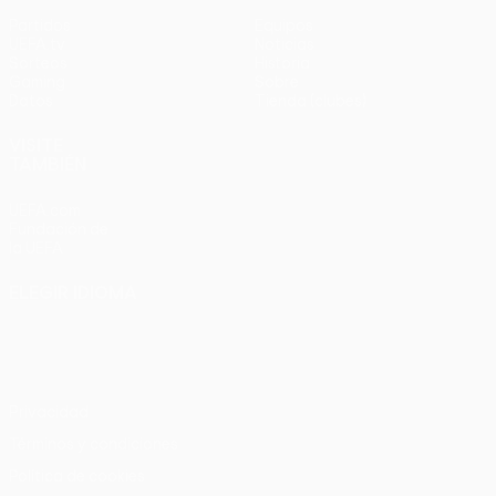
Partidos
Equipos
UEFA.tv
Noticias
Sorteos
Historia
Gaming
Sobre
Datos
Tienda (clubes)
VISITE
TAMBIÉN
UEFA.com
Fundación de
la UEFA
ELEGIR IDIOMA
Español
English
Français
Deutsch
Русский
Español
Italiano
Português
Privacidad
Términos y condiciones
Política de cookies