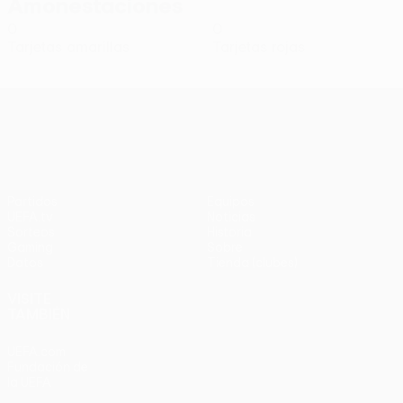
Amonestaciones
0
0
Tarjetas amarillas
Tarjetas rojas
UEFA Conference League
Partidos
Equipos
UEFA.tv
Noticias
Sorteos
Historia
Gaming
Sobre
Datos
Tienda (clubes)
VISITE
TAMBIÉN
UEFA.com
Fundación de
la UEFA