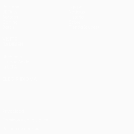
Partidos
Equipos
UEFA.tv
Noticias
Sorteos
Historia
Gaming
Sobre
Datos
Tienda (clubes)
VISITE
TAMBIÉN
UEFA.com
Fundación de
la UEFA
ELEGIR IDIOMA
Español
English
Français
Deutsch
Русский
Español
Italiano
Português
Privacidad
Términos y condiciones
Política de cookies